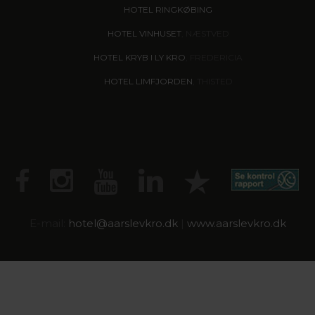
HOTEL RINGKØBING
HOTEL VINHUSET
, NÆSTVED
HOTEL KRYB I LY KRO
, FREDERICIA
HOTEL LIMFJORDEN
, THISTED
E-mail:
hotel@
aarslevkro.dk
|
www.aarslevkro.dk