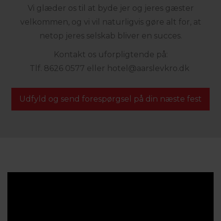
Vi glæder os til at byde jer og jeres gæster
velkommen, og vi vil naturligvis gøre alt for, at
netop jeres selskab bliver en succes.
Kontakt os uforpligtende på:
Tlf. 8626 0577
eller
hotel@
aarslevkro.dk
Udfyld og send forespørgsel på din næste fest