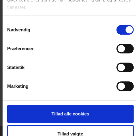
tjenester.
Samtykkevalg
STUDENTERMENU
Nødvendig
Stegte tempura rejer m. yoghurtdressing
Risottokugler m. fyld af svampe
Præferencer
Friske grønne asparges i skinkesvøb
Fyldt oksemørbrad
Små citrontærter m. marengs
Statistik
Kuvertbrød m. soltørrede tomater
Kr. 305,- pr. person
Marketing
Tillad alle cookies
Tillad valgte