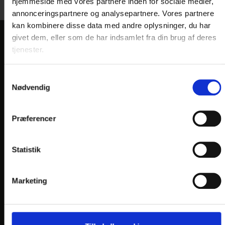
hjemmeside med vores partnere inden for sociale medier,
annonceringspartnere og analysepartnere. Vores partnere
kan kombinere disse data med andre oplysninger, du har
givet dem, eller som de har indsamlet fra din brug af deres
KONTAKT
tjenester.
Hotel Årslev Kro
Samtykkevalg
Silkeborgvej 900
Nødvendig
DK-8220 Brabrand
Telefon: +45 8626 0577
Præferencer
E-mail:
hotel@
aarslevkro.dk
En del af:
Statistik
Marketing