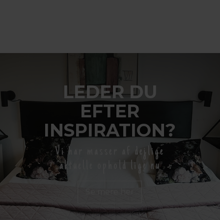
LEDER DU
EFTER
INSPIRATION?
Vi har masser af dejlige
aktuelle ophold lige nu
Se mere her