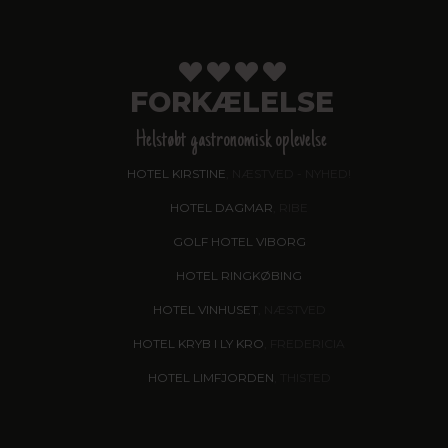
FORKÆLELSE
Helstøbt gastronomisk oplevelse
HOTEL KIRSTINE
, NÆSTVED - NYHED!
HOTEL DAGMAR
, RIBE
GOLF HOTEL VIBORG
HOTEL RINGKØBING
HOTEL VINHUSET
, NÆSTVED
HOTEL KRYB I LY KRO
, FREDERICIA
HOTEL LIMFJORDEN
, THISTED