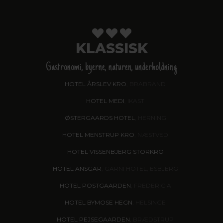
KLASSISK
Gastronomi, byerne, naturen, underholdning
HOTEL ÅRSLEV KRO
, BRABRAND
HOTEL MEDI
, IKAST
ØSTERGAARDS HOTEL
, HERNING
HOTEL MENSTRUP KRO
, NÆSTVED
HOTEL VISSENBJERG STORKRO
HOTEL ANSGAR
, GARNI HOTEL, ESBJERG
HOTEL POSTGAARDEN
, FREDERICIA
HOTEL BYMOSE HEGN
, HELSINGE
HOTEL PEJSEGAARDEN
, BRÆDSTRUP