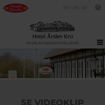
DA |
EN |
DE
M
EN DEL AF DANSKE HOTELLER A/S
SE VIDEOKLIP