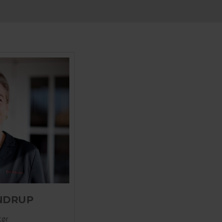
NDRUP
tør