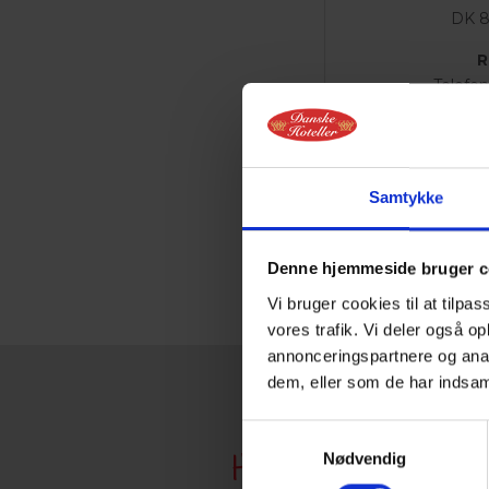
DK 8
R
Telefon
E-mail:
ho
Reception
Hverdage:
Samtykke
Lørdag: 
Søndag: 
Denne hjemmeside bruger c
Vi bruger cookies til at tilpas
vores trafik. Vi deler også 
annonceringspartnere og anal
dem, eller som de har indsaml
GAVEKORT TIL
Samtykkevalg
Nødvendig
HOTELOPLEVELSER