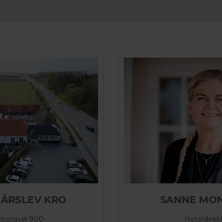
 ÅRSLEV KRO
SANNE MO
eborgvej 900
Hoteldirek