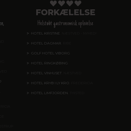
FORKÆLELSE
en,
Helstøbt gastronomisk oplevelse
HOTEL KIRSTINE
, NÆSTVED - NYHED!
ND
HOTEL DAGMAR
, RIBE
GOLF HOTEL VIBORG
ING
HOTEL RINGKØBING
TVED
HOTEL VINHUSET
, NÆSTVED
O
HOTEL KRYB I LY KRO
, FREDERICIA
,
HOTEL LIMFJORDEN
, THISTED
ERICIA
NGE
DSTRUP