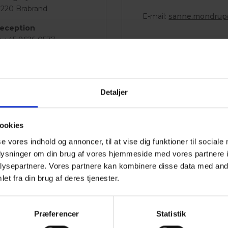
220 Brabrand
E-mail:
sanne.mondru
eception
: +45 8626 0577
tel@
aarslevkro.dk
ens åbningstider:
 kl. 07.00 - 16.00
Detaljer
kl. 07.00 - 16.00
kl. 08.00 - 12.00
ookies
se vores indhold og annoncer, til at vise dig funktioner til sociale
oplysninger om din brug af vores hjemmeside med vores partnere i
ysepartnere. Vores partnere kan kombinere disse data med andr
et fra din brug af deres tjenester.
FØLG HOT
Præferencer
Statistik
Hold dig opdateret 