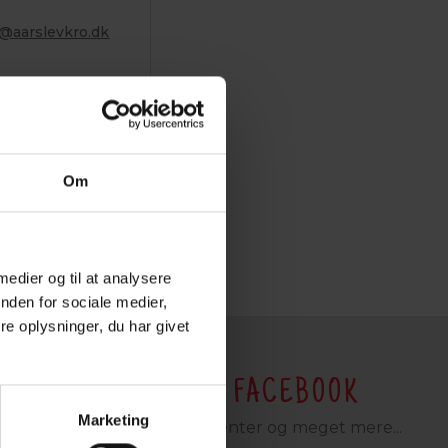
p@
aarslevkro.dk
Om
 medier og til at analysere
nden for sociale medier,
e oplysninger, du har givet
EL ÅRSLEV KRO PÅ FACEBOOK
Marketing
med gode tilbud, arrangementer og meget mere...