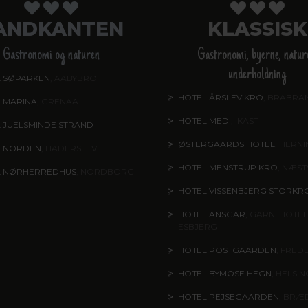
ANDKANTEN
KLASSISK
Gastronomi og naturen
Gastronomi, byerne, natur
underholdning
 SØPARKEN
, AABYBRO
HOTEL ÅRSLEV KRO
, BRABRA
 MARINA
, GRENAA
HOTEL MEDI
, IKAST
 JUELSMINDE STRAND
ØSTERGAARDS HOTEL
, HERN
L NORDEN
, HADERSLEV
HOTEL MENSTRUP KRO
, NÆS
L NØRHERREDHUS
, NORDBORG
HOTEL VISSENBJERG STORKR
HOTEL ANSGAR
, GARNI HOTEL
ESBJERG
HOTEL POSTGAARDEN
, FRED
HOTEL BYMOSE HEGN
, HELSI
HOTEL PEJSEGAARDEN
, BRÆ