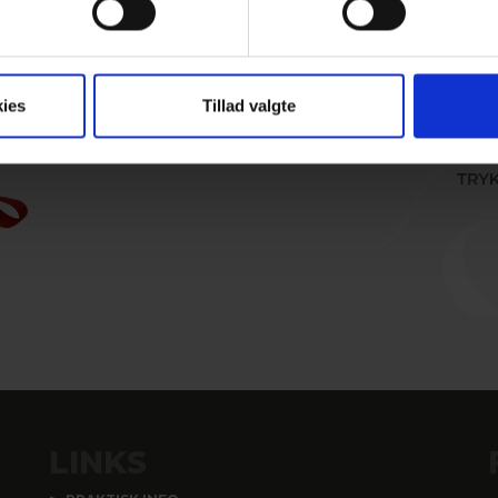
r den
sig
ies
Tillad valgte
LINKS