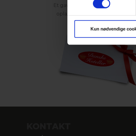
Et gavekort til Danske Hoteller e
oplagte gave til dem, der ønsker 
oplevelser
Kun nødvendige cook
KONTAKT