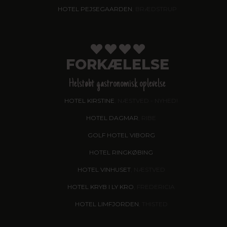
HOTEL PEJSEGAARDEN
, BRÆDSTRUP
FORKÆLELSE
Helstøbt gastronomisk oplevelse
HOTEL KIRSTINE
, NÆSTVED - NYHED!
HOTEL DAGMAR
, RIBE
GOLF HOTEL VIBORG
HOTEL RINGKØBING
HOTEL VINHUSET
, NÆSTVED
HOTEL KRYB I LY KRO
, FREDERICIA
HOTEL LIMFJORDEN
, THISTED