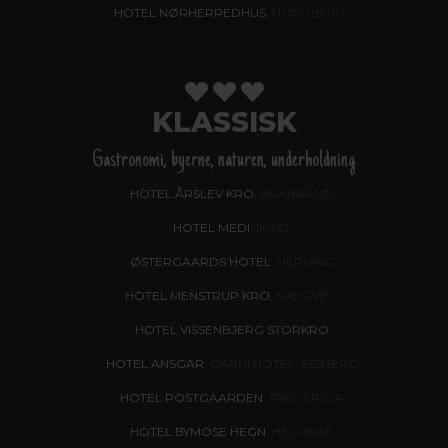
HOTEL NØRHERREDHUS
, NORDBORG
KLASSISK
Gastronomi, byerne, naturen, underholdning
HOTEL ÅRSLEV KRO
, BRABRAND
HOTEL MEDI
, IKAST
ØSTERGAARDS HOTEL
, HERNING
HOTEL MENSTRUP KRO
, NÆSTVED
HOTEL VISSENBJERG STORKRO
HOTEL ANSGAR
, GARNI HOTEL, ESBJERG
HOTEL POSTGAARDEN
, FREDERICIA
HOTEL BYMOSE HEGN
, HELSINGE