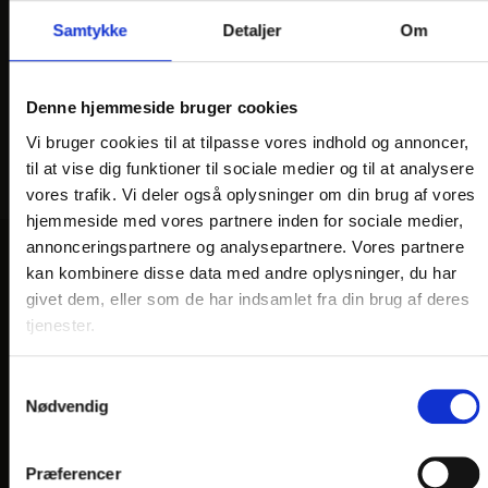
Samtykke
Detaljer
Om
Denne hjemmeside bruger cookies
Vi bruger cookies til at tilpasse vores indhold og annoncer,
til at vise dig funktioner til sociale medier og til at analysere
vores trafik. Vi deler også oplysninger om din brug af vores
hjemmeside med vores partnere inden for sociale medier,
annonceringspartnere og analysepartnere. Vores partnere
kan kombinere disse data med andre oplysninger, du har
VORES HOTELLER OG KATEGORIER
givet dem, eller som de har indsamlet fra din brug af deres
tjenester.
OPLEVELSER
Samtykkevalg
Nødvendig
Nærområde og oplevelser
HOTEL VILDBJERG
Præferencer