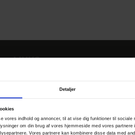
LINKS
PRAKTISK INFO
GENERELLE BESTEMMELSER
Detaljer
PERSONDATAPOLITIK
COOKIEPOLITIK
ookies
JOB PÅ KROEN
se vores indhold og annoncer, til at vise dig funktioner til sociale
DANSKE HOTELLER
oplysninger om din brug af vores hjemmeside med vores partnere i
ysepartnere. Vores partnere kan kombinere disse data med andr