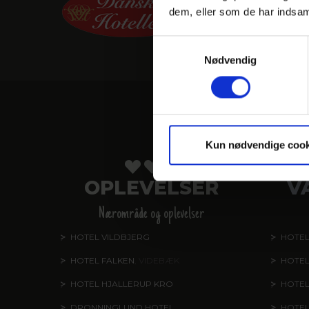
dem, eller som de har indsaml
Samtykkevalg
Nødvendig
V
Kun nødvendige cook
OPLEVELSER
V
Nærområde og oplevelser
HOTEL VILDBJERG
HOTEL
HOTEL FALKEN
, VIDEBÆK
HOTEL
HOTEL HJALLERUP KRO
HOTEL
DRONNINGLUND HOTEL
HOTE