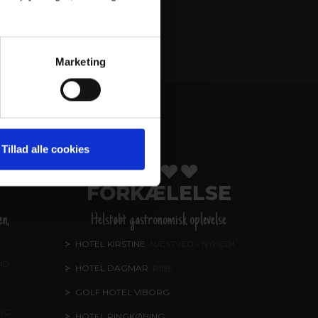
Marketing
ER
Tillad alle cookies
FORKÆLELSE
en,
Helstøbt gastronomisk oplevelse
HOTEL KIRSTINE
, NÆSTVED - NYHED!
ND
HOTEL DAGMAR
, RIBE
GOLF HOTEL VIBORG
ING
HOTEL RINGKØBING