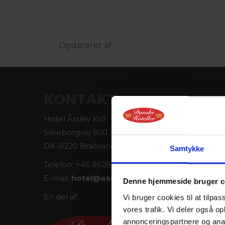
Opdateret af:
KONTAKT
Hotel Årslev Kro
Silkeborgvej 900
DK-8220 Brabrand
Samtykke
Telefon: +45 8626 0577
E-mail:
hotel@
aarslevkro.dk
Denne hjemmeside bruger c
En del af:
Vi bruger cookies til at tilpas
vores trafik. Vi deler også 
annonceringspartnere og anal