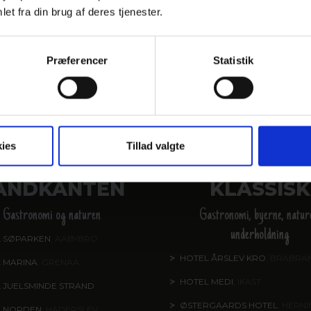
et fra din brug af deres tjenester.
Præferencer
Statistik
ORES HOTELLER OG KATEGORI
ies
Tillad valgte
ANDKANTEN
KLASSISK
Gastronomi og naturen
Gastronomi, byerne, natur
underholdning
 SØPARKEN
, AABYBRO
HOTEL ÅRSLEV KRO
, BRABRA
 MARINA
, GRENAA
HOTEL MEDI
, IKAST
 JUELSMINDE STRAND
ØSTERGAARDS HOTEL
, HERN
L NORDEN
, HADERSLEV