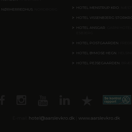
HOTEL MENSTRUP KRO
, NÆS
L NØRHERREDHUS
, NORDBORG
HOTEL VISSENBJERG STORKR
HOTEL ANSGAR
, GARNI HOTEL
ESBJERG
HOTEL POSTGAARDEN
, FRED
HOTEL BYMOSE HEGN
, HELSI
HOTEL PEJSEGAARDEN
, BRÆ
E-mail:
hotel@
aarslevkro.dk
|
www.aarslevkro.dk