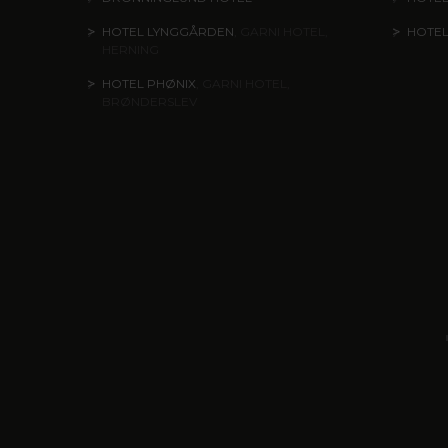
HOTEL LYNGGÅRDEN
, GARNI HOTEL,
HOTE
HERNING
HOTEL PHØNIX
, GARNI HOTEL,
BRØNDERSLEV