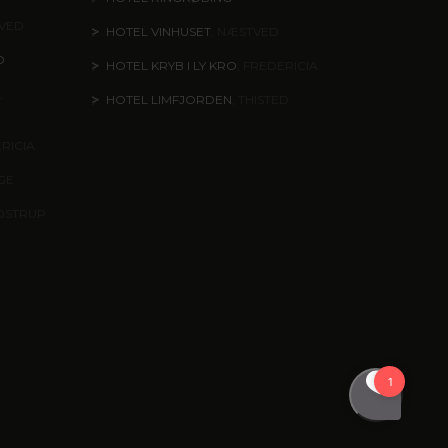
TVED
HOTEL VINHUSET
, NÆSTVED
O
HOTEL KRYB I LY KRO
, FREDERICIA
,
HOTEL LIMFJORDEN
, THISTED
ERICIA
NGE
DSTRUP