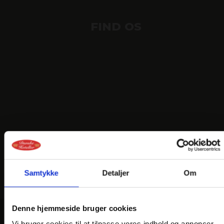
FIND OS
Samtykke
Detaljer
Om
Denne hjemmeside bruger cookies
Vi bruger cookies til at tilpasse vores indhold og annoncer,