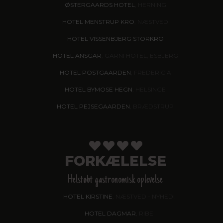
ØSTERGAARDS HOTEL
, HERNING
HOTEL MENSTRUP KRO
, NÆSTVED
HOTEL VISSENBJERG STORKRO
HOTEL ANSGAR
, GARNI HOTEL, ESBJERG
HOTEL POSTGAARDEN
, FREDERICIA
HOTEL BYMOSE HEGN
, HELSINGE
HOTEL PEJSEGAARDEN
, BRÆDSTRUP
FORKÆLELSE
Helstøbt gastronomisk oplevelse
HOTEL KIRSTINE
, NÆSTVED - NYHED!
HOTEL DAGMAR
, RIBE