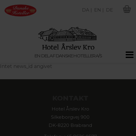
DA |
EN |
DE
M
EN DEL AF DANSKE HOTELLER A/S
Intet news_id angivet
KONTAKT
Hotel Årslev Kro
Silkeborgvej 900
DK-8220 Brabrand