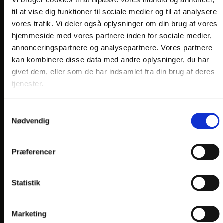
VORES HOTELLER OG KATEGORIER
til at vise dig funktioner til sociale medier og til at analysere
vores trafik. Vi deler også oplysninger om din brug af vores
hjemmeside med vores partnere inden for sociale medier,
OPLEVELSER
annonceringspartnere og analysepartnere. Vores partnere
kan kombinere disse data med andre oplysninger, du har
Nærområde og oplevelser
givet dem, eller som de har indsamlet fra din brug af deres
tjenester.
HOTEL VILDBJERG
HOTEL FALKEN
, VIDEBÆK
Samtykkevalg
HOTEL HJALLERUP KRO
Nødvendig
DRONNINGLUND HOTEL
Præferencer
HOTEL LYNGGÅRDEN
, GARNI HOTEL, HERNING
HOTEL PHØNIX
, GARNI HOTEL, BRØNDERSLEV
Statistik
Marketing