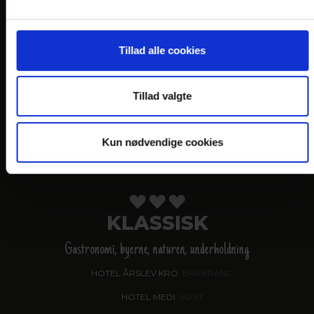
VANDKANTEN
Gastronomi og naturen
Tillad alle cookies
HOTEL SØPARKEN
, AABYBRO
HOTEL MARINA
, GRENAA
Tillad valgte
HOTEL JUELSMINDE STRAND
HOTEL NORDEN
, HADERSLEV
Kun nødvendige cookies
HOTEL NØRHERREDHUS
, NORDBORG
KLASSISK
Gastronomi, byerne, naturen, underholdning
HOTEL ÅRSLEV KRO
, BRABRAND
HOTEL MEDI
, IKAST