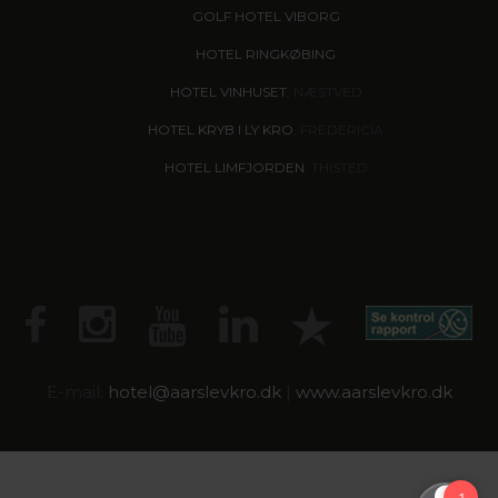
GOLF HOTEL VIBORG
HOTEL RINGKØBING
HOTEL VINHUSET
, NÆSTVED
HOTEL KRYB I LY KRO
, FREDERICIA
HOTEL LIMFJORDEN
, THISTED
E-mail:
hotel@
aarslevkro.dk
|
www.aarslevkro.dk