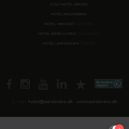
GOLF HOTEL VIBORG
HOTEL RINGKØBING
HOTEL VINHUSET
, NÆSTVED
HOTEL KRYB I LY KRO
, FREDERICIA
HOTEL LIMFJORDEN
, THISTED
E-mail:
hotel@
aarslevkro.dk
|
www.aarslevkro.dk