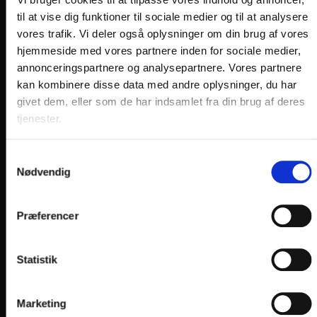
VORES HOTELLER OG KATEGORIER
til at vise dig funktioner til sociale medier og til at analysere
vores trafik. Vi deler også oplysninger om din brug af vores
hjemmeside med vores partnere inden for sociale medier,
OPLEVELSER
annonceringspartnere og analysepartnere. Vores partnere
kan kombinere disse data med andre oplysninger, du har
Nærområde og oplevelser
givet dem, eller som de har indsamlet fra din brug af deres
tjenester.
HOTEL VILDBJERG
HOTEL FALKEN
, VIDEBÆK
Samtykkevalg
HOTEL HJALLERUP KRO
Nødvendig
DRONNINGLUND HOTEL
Præferencer
HOTEL LYNGGÅRDEN
, GARNI HOTEL, HERNING
HOTEL PHØNIX
, GARNI HOTEL, BRØNDERSLEV
Statistik
Marketing