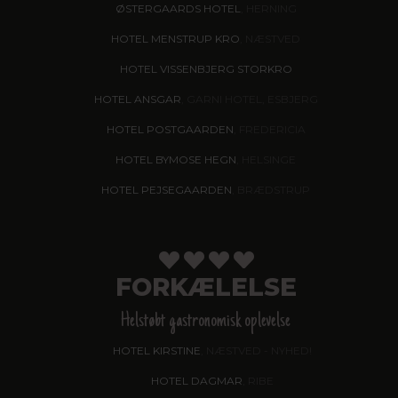
ØSTERGAARDS HOTEL
, HERNING
HOTEL MENSTRUP KRO
, NÆSTVED
HOTEL VISSENBJERG STORKRO
HOTEL ANSGAR
, GARNI HOTEL, ESBJERG
HOTEL POSTGAARDEN
, FREDERICIA
HOTEL BYMOSE HEGN
, HELSINGE
HOTEL PEJSEGAARDEN
, BRÆDSTRUP
FORKÆLELSE
Helstøbt gastronomisk oplevelse
HOTEL KIRSTINE
, NÆSTVED - NYHED!
HOTEL DAGMAR
, RIBE