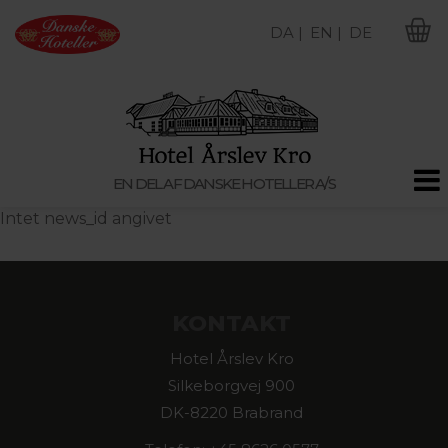
DA |
EN |
DE
M
EN DEL AF DANSKE HOTELLER A/S
Intet news_id angivet
KONTAKT
Hotel Årslev Kro
Silkeborgvej 900
DK-8220 Brabrand