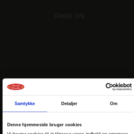
FIND OS
Samtykke
Detaljer
Om
Denne hjemmeside bruger cookies
Vi bruger cookies til at tilpasse vores indhold og annoncer,