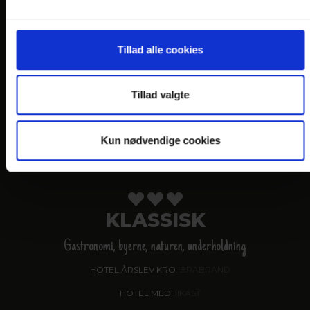
VANDKANTEN
Gastronomi og naturen
Tillad alle cookies
HOTEL SØPARKEN
, AABYBRO
HOTEL MARINA
, GRENAA
Tillad valgte
HOTEL JUELSMINDE STRAND
HOTEL NORDEN
, HADERSLEV
Kun nødvendige cookies
HOTEL NØRHERREDHUS
, NORDBORG
KLASSISK
Gastronomi, byerne, naturen, underholdning
HOTEL ÅRSLEV KRO
, BRABRAND
HOTEL MEDI
, IKAST