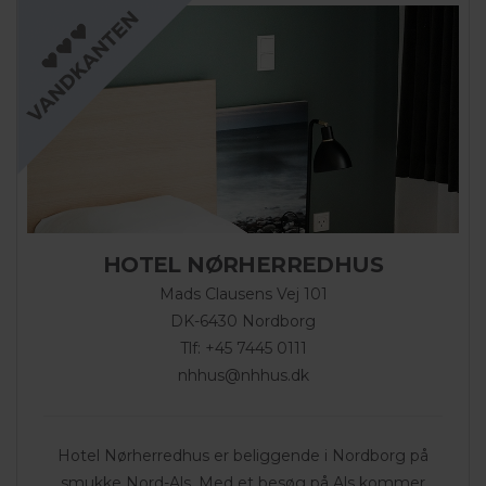
HOTEL NØRHERREDHUS
Mads Clausens Vej 101
DK-6430 Nordborg
Tlf: +45 7445 0111
nhhus@nhhus.dk
Hotel Nørherredhus er beliggende i Nordborg på
smukke Nord-Als. Med et besøg på Als kommer