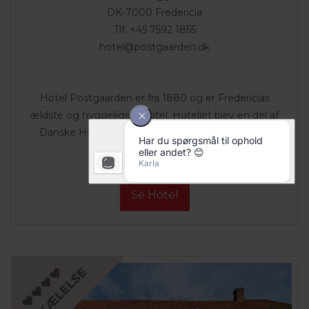
DK-7000 Fredericia
Tlf: +45 7592 1855
hotel@postgaarden.dk
Hotel Postgaarden er fra 1880 og er Fredericias
ældste og hyggeligste hotel. Hotellet blev en del af
Danske Hoteller d. 1. juli 2021 og dermed det 24.
hotel i koncernen....
Se Hotel