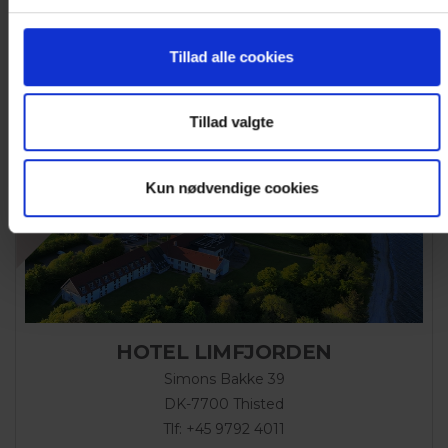
Se Hotel
Tillad alle cookies
Tillad valgte
Kun nødvendige cookies
HOTEL LIMFJORDEN
Simons Bakke 39
DK-7700 Thisted
Tlf: +45 9792 4011