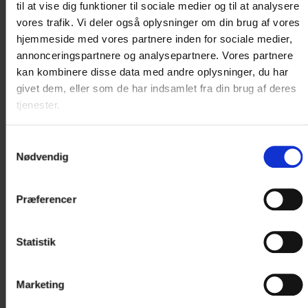
til at vise dig funktioner til sociale medier og til at analysere
vores trafik. Vi deler også oplysninger om din brug af vores
hjemmeside med vores partnere inden for sociale medier,
annonceringspartnere og analysepartnere. Vores partnere
kan kombinere disse data med andre oplysninger, du har
givet dem, eller som de har indsamlet fra din brug af deres
HOTEL KRYB I LY KRO
tjenester.
Kolding Landevej 160, Taulov
DK-7000 Fredericia
Samtykkevalg
Tlf: +45 7556 2555
Nødvendig
krybily@krybily.dk
Præferencer
Oplev ægte krostemning hos Hotel Kryb i Ly Kro.
Hotellet er beliggende mellem Fredericia og
Statistik
Kolding og er oprindelig opført i 1243 og har dermed
en unik og historisk...
Marketing