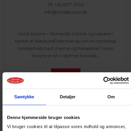
Tlf: +45 5577 4700
info@hotelkirstine.dk
Hotel Kirstine – Romantik, historie og velvære i
hjertet af NæstvedDrømmer du om et romantisk
hotelophold med charme og forkælelse? Hotel
Kirstine er et 4-stjernet historisk...
Se Hotel
Samtykke
Detaljer
Om
Denne hjemmeside bruger cookies
Vi bruger cookies til at tilpasse vores indhold og annoncer,