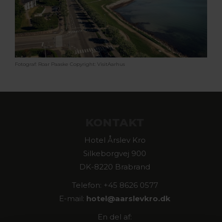
Fotograf: Roar Paaske
Copyright: VisitAarhus
KONTAKT
Hotel Årslev Kro
Silkeborgvej 900
DK-8220 Brabrand
Telefon: +45 8626 0577
E-mail:
hotel@
aarslevkro.dk
En del af: