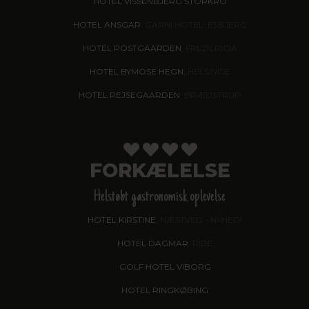
HOTEL VISSENBJERG STORKRO
HOTEL ANSGAR
, GARNI HOTEL, ESBJERG
HOTEL POSTGAARDEN
, FREDERICIA
HOTEL BYMOSE HEGN
, HELSINGE
HOTEL PEJSEGAARDEN
, BRÆDSTRUP
FORKÆLELSE
Helstøbt gastronomisk oplevelse
HOTEL KIRSTINE
, NÆSTVED - NYHED!
HOTEL DAGMAR
, RIBE
GOLF HOTEL VIBORG
HOTEL RINGKØBING