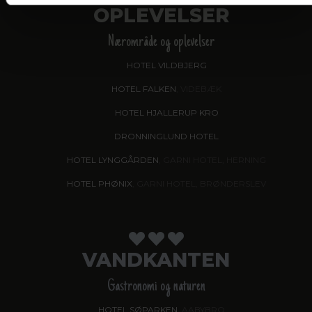
OPLEVELSER
Nærområde og oplevelser
HOTEL VILDBJERG
HOTEL FALKEN
, VIDEBÆK
HOTEL HJALLERUP KRO
DRONNINGLUND HOTEL
HOTEL LYNGGÅRDEN
, GARNI HOTEL, HERNING
HOTEL PHØNIX
, GARNI HOTEL, BRØNDERSLEV
VANDKANTEN
Gastronomi og naturen
HOTEL SØPARKEN
, AABYBRO