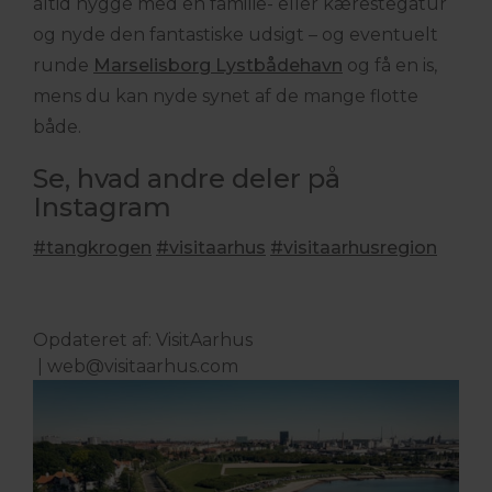
altid hygge med en familie- eller kærestegåtur
og nyde den fantastiske udsigt – og eventuelt
runde
Marselisborg Lystbådehavn
og få en is,
mens du kan nyde synet af de mange flotte
både.
Se, hvad andre deler på
Instagram
#tangkrogen
#visitaarhus
#visitaarhusregion
Opdateret af: VisitAarhus
|
web@visitaarhus.com