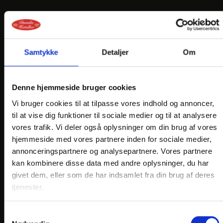
Samtykke
Detaljer
Om
LINKS
Denne hjemmeside bruger cookies
PRAKTISK INFO
Vi bruger cookies til at tilpasse vores indhold og annoncer,
GENERELLE BESTEMMELSER
til at vise dig funktioner til sociale medier og til at analysere
vores trafik. Vi deler også oplysninger om din brug af vores
PERSONDATAPOLITIK
hjemmeside med vores partnere inden for sociale medier,
COOKIEPOLITIK
annonceringspartnere og analysepartnere. Vores partnere
kan kombinere disse data med andre oplysninger, du har
JOB PÅ KROEN
givet dem, eller som de har indsamlet fra din brug af deres
DANSKE HOTELLER
tjenester.
FIND OS
Samtykkevalg