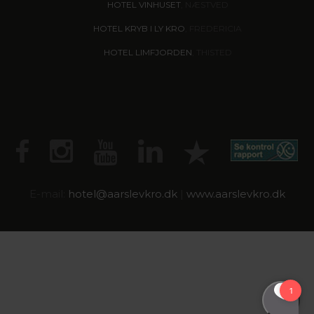
HOTEL VINHUSET
, NÆSTVED
HOTEL KRYB I LY KRO
, FREDERICIA
HOTEL LIMFJORDEN
, THISTED
E-mail:
hotel@
aarslevkro.dk
|
www.aarslevkro.dk