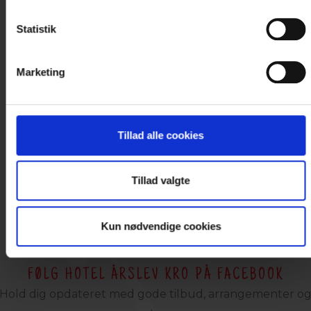
Et gavekort til Danske Hoteller er den
oplagte gave til dem, der ønsker sig
Statistik
oplevelser
Marketing
Tillad alle cookies
Tillad valgte
Kun nødvendige cookies
FØLG HOTEL ÅRSLEV KRO PÅ FACEBOOK
Hold dig opdateret med gode tilbud, arrangementer o