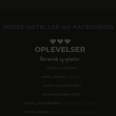
VORES HOTELLER OG KATEGORIER
OPLEVELSER
Nærområde og oplevelser
HOTEL VILDBJERG
HOTEL FALKEN
, VIDEBÆK
HOTEL HJALLERUP KRO
DRONNINGLUND HOTEL
HOTEL LYNGGÅRDEN
, GARNI HOTEL, HERNING
HOTEL PHØNIX
, GARNI HOTEL, BRØNDERSLEV