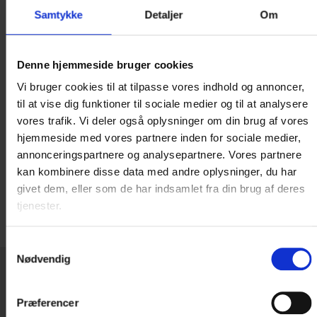
og lignende) er Danske Hoteller A/S ikke
Samtykke
Detaljer
Om
erstatningspligtig for afbrudte eller ikke
gennemførte ophold.
Denne hjemmeside bruger cookies
Samtykke
Vi bruger cookies til at tilpasse vores indhold og annoncer,
Ved booking af opholdet giver du samtykke til at
til at vise dig funktioner til sociale medier og til at analysere
modtage en sms og en email med et link til praktisk
vores trafik. Vi deler også oplysninger om din brug af vores
information om dit ophold, samt mulighed for at du
hjemmeside med vores partnere inden for sociale medier,
kan bestille yderligere fordele, som du kan gøre
annonceringspartnere og analysepartnere. Vores partnere
kan kombinere disse data med andre oplysninger, du har
brug af før, under eller efter dit ophold.
givet dem, eller som de har indsamlet fra din brug af deres
tjenester.
Samtykkevalg
Nødvendig
GAVEKORT TIL HOTELOPLEVELSER
Præferencer