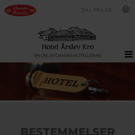
DA |
EN |
DE
M
EN DEL AF DANSKE HOTELLER A/S
BESTEMMELSER