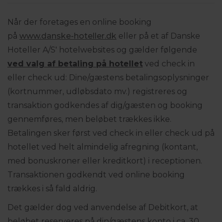
Når der foretages en online booking
på
www.danske-hoteller.dk
eller på et af Danske
Hoteller A/S' hotelwebsites og gælder følgende
ved valg af betaling på hotellet
ved check in
eller check ud: Dine/gæstens betalingsoplysninger
(kortnummer, udløbsdato mv.) registreres og
transaktion godkendes af dig/gæsten og booking
gennemføres, men beløbet trækkes ikke.
Betalingen sker først ved check in eller check ud på
hotellet ved helt almindelig afregning (kontant,
med bonuskroner eller kreditkort) i receptionen.
Transaktionen godkendt ved online booking
trækkes i så fald aldrig.
Det gælder dog ved anvendelse af Debitkort, at
beløbet reserveres på din/gæstens konto i ca. 30