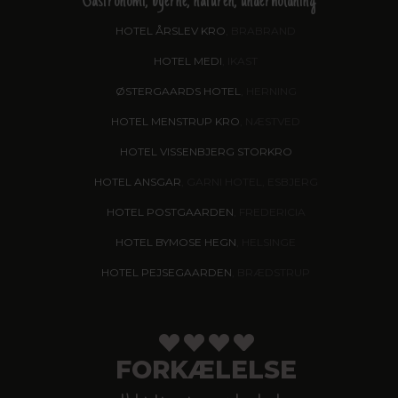
Gastronomi, byerne, naturen, underholdning
HOTEL ÅRSLEV KRO
, BRABRAND
HOTEL MEDI
, IKAST
ØSTERGAARDS HOTEL
, HERNING
HOTEL MENSTRUP KRO
, NÆSTVED
HOTEL VISSENBJERG STORKRO
HOTEL ANSGAR
, GARNI HOTEL, ESBJERG
HOTEL POSTGAARDEN
, FREDERICIA
HOTEL BYMOSE HEGN
, HELSINGE
HOTEL PEJSEGAARDEN
, BRÆDSTRUP
FORKÆLELSE