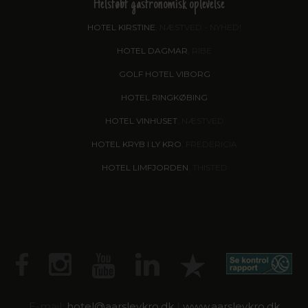
Helstøbt gastronomisk oplevelse
HOTEL KIRSTINE
, NÆSTVED - NYHED!
HOTEL DAGMAR
, RIBE
GOLF HOTEL VIBORG
HOTEL RINGKØBING
HOTEL VINHUSET
, NÆSTVED
HOTEL KRYB I LY KRO
, FREDERICIA
HOTEL LIMFJORDEN
, THISTED
E-mail:
hotel@
aarslevkro.dk
|
www.aarslevkro.dk