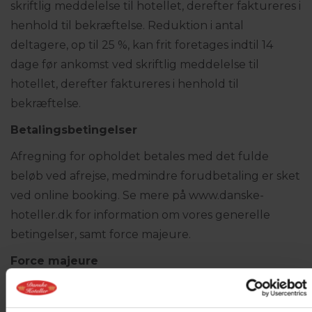
skriftlig meddelelse til hotellet, derefter faktureres i
henhold til bekræftelse. Reduktion i antal
deltagere, op til 25 %, kan frit foretages indtil 14
dage før ankomst ved skriftlig meddelelse til
hotellet, derefter faktureres i henhold til
bekræftelse.
Betalingsbetingelser
Afregning for opholdet betales med det fulde
beløb ved afrejse, medmindre forudbetaling er sket
ved online booking. Se mere på www.danske-
hoteller.dk for information om vores generelle
betingelser, samt force majeure.
Force majeure
Såfremt opholdet forhindres pga. force majeure
(naturkatastrofer, strejke, krigshandlinger, optøjer