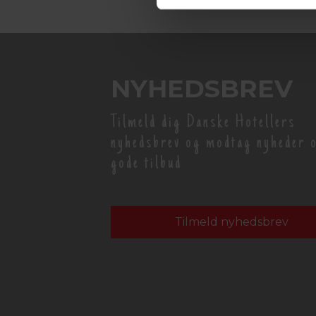
NYHEDSBREV
Tilmeld dig Danske Hotellers
nyhedsbrev og modtag nyheder 
gode tilbud
Tilmeld nyhedsbrev