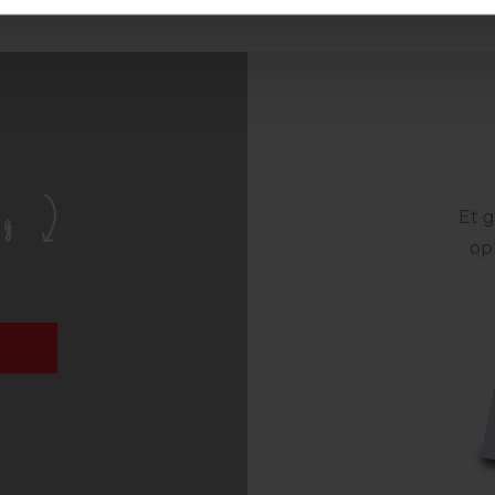
Et g
og
op