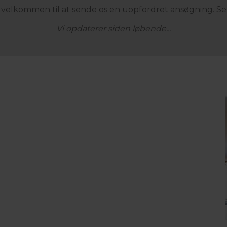
d velkommen til at sende os en uopfordret ansøgning. S
Vi opdaterer siden løbende...