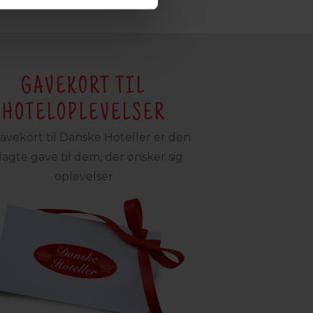
GAVEKORT TIL
HOTELOPLEVELSER
avekort til Danske Hoteller er den
lagte gave til dem, der ønsker sig
oplevelser