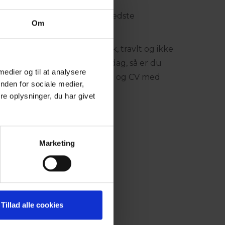
r vi altid efter at have det bedste
Om
or at arbejde i et gastronomisk, travlt og ikke
ed nye udfordringer hver dag, så er du
 medier og til at analysere
ende en uopfordret ansøgning og CV med
nden for sociale medier,
.
e oplysninger, du har givet
aarslevkro.dk
Marketing
Tillad alle cookies