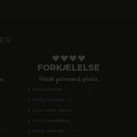
ER
FORKÆLELSE
en,
Helstøbt gastronomisk oplevelse
HOTEL KIRSTINE
, NÆSTVED - NYHED!
ND
HOTEL DAGMAR
, RIBE
GOLF HOTEL VIBORG
ING
HOTEL RINGKØBING
TVED
HOTEL VINHUSET
, NÆSTVED