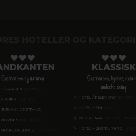
ORES HOTELLER OG KATEGORI
ANDKANTEN
KLASSISK
Gastronomi og naturen
Gastronomi, byerne, natur
underholdning
 SØPARKEN
, AABYBRO
HOTEL ÅRSLEV KRO
, BRABRA
 MARINA
, GRENAA
HOTEL MEDI
, IKAST
 JUELSMINDE STRAND
ØSTERGAARDS HOTEL
, HERN
L NORDEN
, HADERSLEV
HOTEL MENSTRUP KRO
, NÆS
L NØRHERREDHUS
, NORDBORG