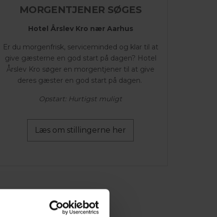
MORGENTJENER SØGES
Hotel Årslev Kro nær Aarhus
Er du morgenfrisk, serviceminded og klar til at
give gæsterne en god start på dagen? Hotel
Årslev Kro søger en morgentjener til at give
deres gæster en god start på dagen.
Opstart: Hurtigst muligt
Læs om stillingerne her