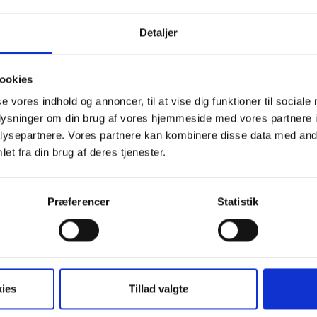
På Hotel Årslev Kro stræbe
Detaljer
personale.
Har du, hvad der skal til f
ookies
mindst spændende miljø m
se vores indhold og annoncer, til at vise dig funktioner til sociale
altid velkommen til at s
oplysninger om din brug af vores hjemmeside med vores partnere i
billede til os, mærket "job"
ysepartnere. Vores partnere kan kombinere disse data med andr
et fra din brug af deres tjenester.
Send din ansøgning til:
E-mail:
sanne.mondrup@
eller
Præferencer
Statistik
Hotel Årslev Kro
Silkeborgvej 900
DK 8220 Brabrand
ies
Tillad valgte