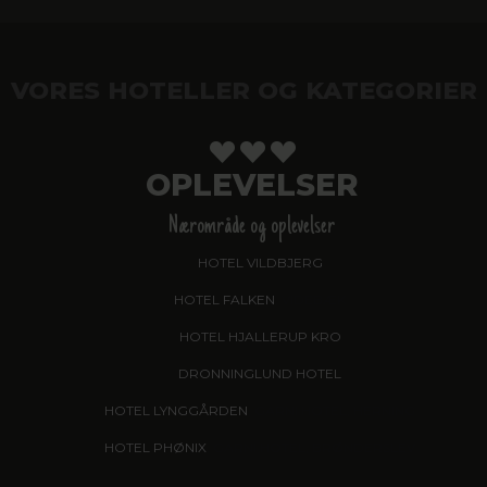
VORES HOTELLER OG KATEGORIER
OPLEVELSER
Nærområde og oplevelser
HOTEL VILDBJERG
HOTEL FALKEN
, VIDEBÆK
HOTEL HJALLERUP KRO
DRONNINGLUND HOTEL
HOTEL LYNGGÅRDEN
, GARNI HOTEL, HERNING
HOTEL PHØNIX
, GARNI HOTEL, BRØNDERSLEV