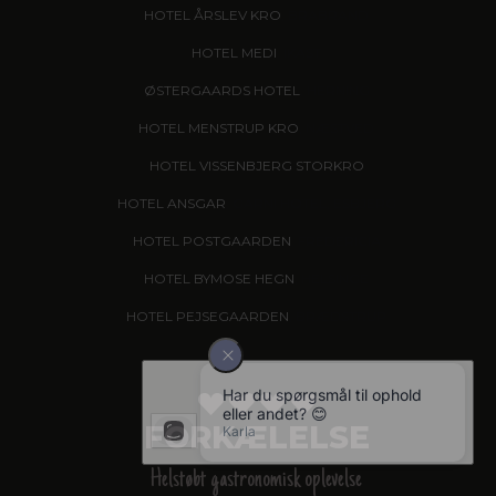
HOTEL ÅRSLEV KRO
, BRABRAND
HOTEL MEDI
, IKAST
ØSTERGAARDS HOTEL
, HERNING
HOTEL MENSTRUP KRO
, NÆSTVED
HOTEL VISSENBJERG STORKRO
HOTEL ANSGAR
, GARNI HOTEL, ESBJERG
HOTEL POSTGAARDEN
, FREDERICIA
HOTEL BYMOSE HEGN
, HELSINGE
HOTEL PEJSEGAARDEN
, BRÆDSTRUP
FORKÆLELSE
Helstøbt gastronomisk oplevelse