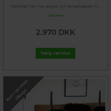
Værelset har nye senge, nyt sengetæppe m....
Læs mere
2.970 DKK
Vælg værelse
K
u
n
1
v
æ
r
e
l
s
e
r
t
i
l
b
a
g
e