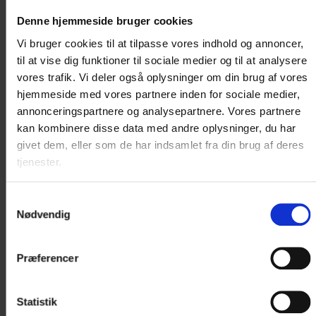
Denne hjemmeside bruger cookies
Vi bruger cookies til at tilpasse vores indhold og annoncer,
til at vise dig funktioner til sociale medier og til at analysere
vores trafik. Vi deler også oplysninger om din brug af vores
DOBBELTVÆRELSE (DH16)
hjemmeside med vores partnere inden for sociale medier,
annonceringspartnere og analysepartnere. Vores partnere
Standard dobbeltværelse på 14-15 m2 med
kan kombinere disse data med andre oplysninger, du har
hyggelig indretning.
givet dem, eller som de har indsamlet fra din brug af deres
tjenester.
Værelsesprisen er inkl. lækker...
Læs mere
Samtykkevalg
Nødvendig
2.970 DKK
Præferencer
Statistik
Vælg værelse