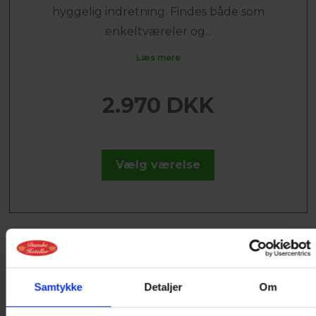
hyggelig indretning. Findes både som
enkeltværeler og...
Læs mere
2.970 DKK
Vælg værelse
Samtykke
Detaljer
Om