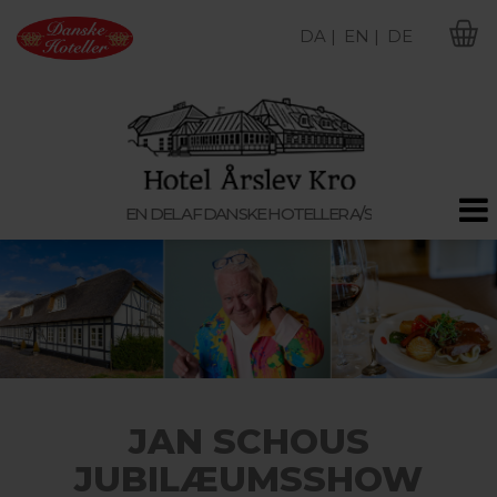
DA |
EN |
DE
M
EN DEL AF DANSKE HOTELLER A/S
JAN SCHOUS
JUBILÆUMSSHOW