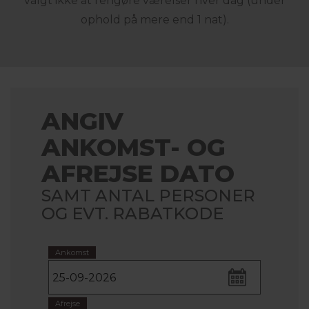
valgt ikke at rengøre værelser hver dag (under
ophold på mere end 1 nat).
ANGIV
ANKOMST- OG
AFREJSE DATO
SAMT ANTAL PERSONER
OG EVT. RABATKODE
Ankomst
Afrejse